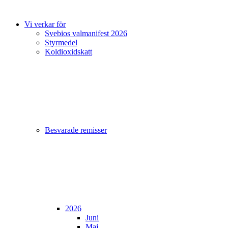
Vi verkar för
Svebios valmanifest 2026
Styrmedel
Koldioxidskatt
Besvarade remisser
2026
Juni
Maj