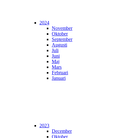
2024
November
Oktober
September
Augusti
Juli
Juni
Maj
Mars
Februari
Januari
2023
December
Oktober