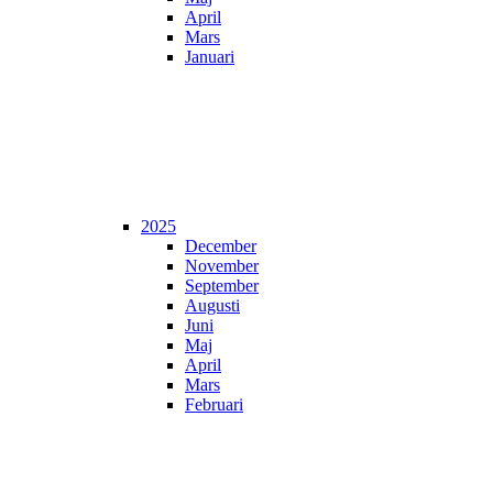
April
Mars
Januari
2025
December
November
September
Augusti
Juni
Maj
April
Mars
Februari