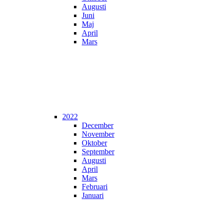
Augusti
Juni
Maj
April
Mars
2022
December
November
Oktober
September
Augusti
April
Mars
Februari
Januari