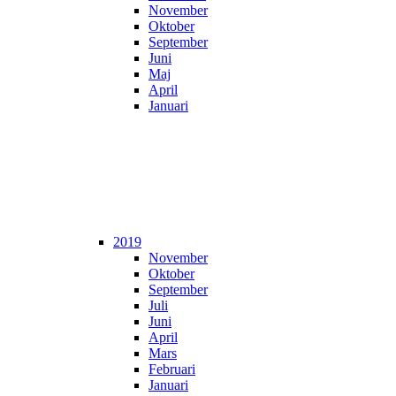
November
Oktober
September
Juni
Maj
April
Januari
2019
November
Oktober
September
Juli
Juni
April
Mars
Februari
Januari