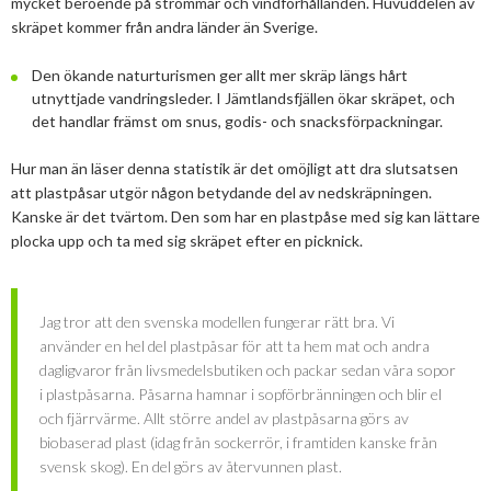
mycket beroende på strömmar och vindförhållanden. Huvuddelen av
skräpet kommer från andra länder än Sverige.
Den ökande naturturismen ger allt mer skräp längs hårt
utnyttjade vandringsleder. I Jämtlandsfjällen ökar skräpet, och
det handlar främst om snus, godis- och snacksförpackningar.
Hur man än läser denna statistik är det omöjligt att dra slutsatsen
att plastpåsar utgör någon betydande del av nedskräpningen.
Kanske är det tvärtom. Den som har en plastpåse med sig kan lättare
plocka upp och ta med sig skräpet efter en picknick.
Jag tror att den svenska modellen fungerar rätt bra. Vi
använder en hel del plastpåsar för att ta hem mat och andra
dagligvaror från livsmedelsbutiken och packar sedan våra sopor
i plastpåsarna. Påsarna hamnar i sopförbränningen och blir el
och fjärrvärme. Allt större andel av plastpåsarna görs av
biobaserad plast (idag från sockerrör, i framtiden kanske från
svensk skog). En del görs av återvunnen plast.