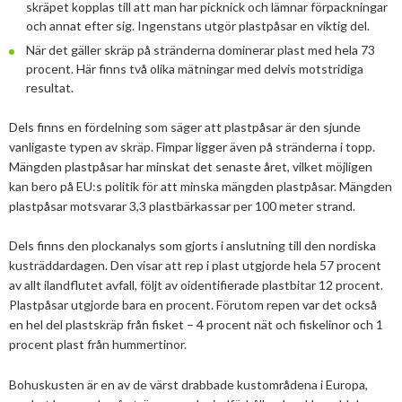
skräpet kopplas till att man har picknick och lämnar förpackningar
Mars
Mars
och annat efter sig. Ingenstans utgör plastpåsar en viktig del.
Januari
Februari
När det gäller skräp på stränderna dominerar plast med hela 73
procent. Här finns två olika mätningar med delvis motstridiga
Januari
resultat.
Dels finns en fördelning som säger att plastpåsar är den sjunde
vanligaste typen av skräp. Fimpar ligger även på stränderna i topp.
Mängden plastpåsar har minskat det senaste året, vilket möjligen
kan bero på EU:s politik för att minska mängden plastpåsar. Mängden
plastpåsar motsvarar 3,3 plastbärkassar per 100 meter strand.
Dels finns den plockanalys som gjorts i anslutning till den nordiska
kusträddardagen. Den visar att rep i plast utgjorde hela 57 procent
av allt ilandflutet avfall, följt av oidentifierade plastbitar 12 procent.
Plastpåsar utgjorde bara en procent. Förutom repen var det också
en hel del plastskräp från fisket – 4 procent nät och fiskelinor och 1
procent plast från hummertinor.
Bohuskusten är en av de värst drabbade kustområdena i Europa,