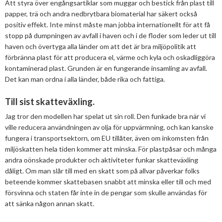
Att styra över engångsartiklar som muggar och bestick från plast till
papper, trä och andra nedbrytbara biomaterial har säkert också
positiv effekt. Inte minst måste man jobba internationellt för att få
stopp på dumpningen av avfall i haven och i de floder som leder ut till
haven och övertyga alla länder om att det är bra miljöpolitik att
förbränna plast för att producera el, värme och kyla och oskadliggöra
kontaminerad plast. Grunden är en fungerande insamling av avfall.
Det kan man ordna i alla länder, både rika och fattiga.
Till sist skatteväxling.
Jag tror den modellen har spelat ut sin roll. Den funkade bra när vi
ville reducera användningen av olja för uppvärmning, och kan kanske
fungera i transportsektorn, om EU tillåter, även om inkomsten från
miljöskatten hela tiden kommer att minska. För plastpåsar och många
andra oönskade produkter och aktiviteter funkar skatteväxling
dåligt. Om man slår till med en skatt som på allvar påverkar folks
beteende kommer skattebasen snabbt att minska eller till och med
försvinna och staten får inte in de pengar som skulle användas för
att sänka någon annan skatt.