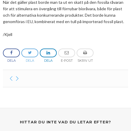
När det gäller plast borde man ta ut en skatt på den fossila råvaran
för att stimulera en övergång till förnybar bioråvara, både för plast
och för alternativa konkurrerande produkter. Det borde kunna
genomföras i EU, kombinerat med en tull på importerad fossil plast.
/Kjell
DELA
DELA
DELA
E-POST
SKRIV UT
HITTAR DU INTE VAD DU LETAR EFTER?