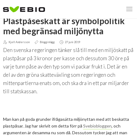
TILLBAKA
Plastpåseskatt är symbolpolitik
med begränsad miljönytta
Kjell Andersson
Blogginlägg
27 juni 2019
MENY
Den svenska regeringen tänker slå till med en miljöskatt på
VI VERKAR FÖR
plastpåsar på 3 kronor per kasse och dessutom 30 öre på
varje tunn påse av den typ som vi packar frukt i. Det är en
OM BIOENERGI
Svebios valmanifest 2026
del av den gröna skatteväxling som regeringen och
mittenpartierna enats om, och ska dra in ett par miljarder
PRESS
Styrmedel
Aktuella frågor
till statskassan.
Ger förbränning en kolskuld?
MEDLEMSKAP
Koldioxidskatt
Biovärme
Det finns inget liv utan förbränning
EVENEMANG
Besvarade remisser
Biodrivmedel
Associerad medlem
Man kan på goda grunder ifrågasätta miljönyttan med att beskatta
Finns det tillräckligt med biomassa?
plastpåsar. Jag har skrivit om detta förr på
Svebiobloggen
, och
2026
Remisser på gång
Biokraft
Privat medlem
argumenten är desamma nu som då. Dessutom tycker jag att man
MER
Försörjningstrygghet