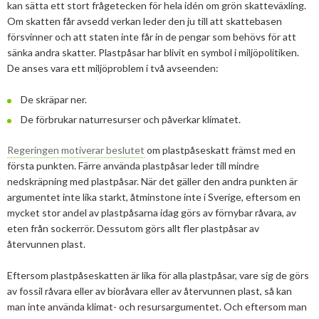
kan sätta ett stort frågetecken för hela idén om grön skatteväxling.
2025
Juni
Kolsänkor
Om oss
Om skatten får avsedd verkan leder den ju till att skattebasen
Hur ser Sveriges energianvänding ut?
2024
Maj
December
försvinner och att staten inte får in de pengar som behövs för att
Sammanfattande statistik om bioenergi
Bioenergi – ord och begrepp
sänka andra skatter. Plastpåsar har blivit en symbol i miljöpolitiken.
Medlemmar
Styrelse
2023
April
November
November
De anses vara ett miljöproblem i två avseenden:
Varför behöves reduktionsplikten?
Hedersmedlemmar
Exempel på bioenergi
Våra kanaler
Medlemmar
2022
Mars
September
Oktober
December
De skräpar ner.
Finns det mark?
Konkurrensrättsligt
2021
Januari
Augusti
September
Oktober
December
De förbrukar naturresurser och påverkar klimatet.
Definitioner av bioenergi
Kontakt
Konferenser och event
Svebios stadgar
2020
Juni
Augusti
Augusti
November
December
Regeringen motiverar beslutet
om plastpåseskatt främst med en
Nordic Pellets Conference
Publikationer och dokument
första punkten. Färre använda plastpåsar leder till mindre
Verksamhetsberättelse
2019
Maj
Juli
Juni
Oktober
Oktober
December
Stora biokraft- och värmekonferensen
nedskräpning med plastpåsar. När det gäller den andra punkten är
Projekt inom bioenergi
Årsstämmor
argumentet inte lika starkt, åtminstone inte i Sverige, eftersom en
2018
April
Juni
Maj
September
September
November
November
Svebio Fuel Market Day
mycket stor andel av plastpåsarna idag görs av förnybar råvara, av
Avslutade projekt
Nätverk och samarbeten
eten från sockerrör. Dessutom görs allt fler plastpåsar av
2017
Mars
Maj
April
Augusti
Augusti
Oktober
Oktober
Maj
Svebios vår- och årsmöteskonferens
återvunnen plast.
BioDriv
2016
Februari
Mars
Mars
April
Juni
September
September
April
November
Jan Häckners bioenergistipendium
Eftersom plastpåseskatten är lika för alla plastpåsar, vare sig de görs
2015
Februari
Mars
Maj
Juni
Juli
Mars
Oktober
November
av fossil råvara eller av bioråvara eller av återvunnen plast, så kan
Integritetspolicy (GDPR)
man inte använda klimat- och resursargumentet. Och eftersom man
2014
Januari
Februari
Mars
Maj
Juni
Februari
September
Oktober
November