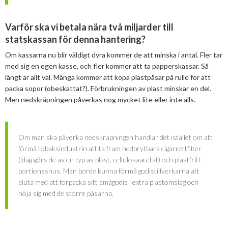
Varför ska vi betala nära två miljarder till
statskassan för denna hantering?
Om kassarna nu blir väldigt dyra kommer de att minska i antal. Fler tar
med sig en egen kasse, och fler kommer att ta papperskassar. Så
långt är allt väl. Många kommer att köpa plastpåsar på rulle för att
packa sopor (obeskattat?). Förbrukningen av plast minskar en del.
Men nedskräpningen påverkas nog mycket lite eller inte alls.
Om man ska påverka nedskräpningen handlar det istället om att
förmå tobaksindustrin att ta fram nedbrytbara cigarrettfilter
(idag görs de av en typ av plast, cellulosaacetat) och plastfritt
portionssnus. Man borde kunna förmå godistillverkarna att
sluta med att förpacka sitt smågodis i extra plastomslag och
nöja sig med de större påsarna.