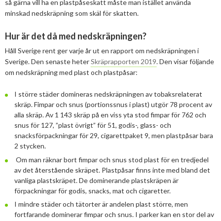
så gärna vill ha en plastpåseskatt måste man istället använda
minskad nedskräpning som skäl för skatten.
2013
Januari
Februari
April
April
Januari
Augusti
September
Oktober
Augusti
2012
Januari
Januari
Mars
Juni
Augusti
September
Juni
November
Hur är det då med nedskräpningen?
Håll Sverige rent ger varje år ut en rapport om nedskräpningen i
2011
Februari
April
Juli
Augusti
Maj
Oktober
December
Sverige. Den senaste heter
Skräprapporten 2019
. Den visar följande
om nedskräpning med plast och plastpåsar:
2010
Januari
Mars
Juni
Juli
April
September
Oktober
December
2009
Februari
Maj
Maj
Mars
Augusti
September
November
December
I större städer domineras nedskräpningen av tobaksrelaterat
skräp. Fimpar och snus (portionssnus i plast) utgör 78 procent av
2008
Januari
April
Mars
Februari
Maj
Augusti
Oktober
November
December
alla skräp. Av 1 143 skräp på en viss yta stod fimpar för 762 och
snus för 127, ”plast övrigt” för 51, godis-, glass- och
2007
Mars
Februari
Januari
April
Juli
September
September
November
December
snacksförpackningar för 29, cigarettpaket 9, men plastpåsar bara
2 stycken.
Februari
Mars
Maj
Augusti
Mars
Augusti
December
Om man räknar bort fimpar och snus stod plast för en tredjedel
Januari
Februari
Mars
Juni
Juli
av det återstående skräpet. Plastpåsar finns inte med bland det
vanliga plastskräpet. De dominerande plastskräpen är
Februari
Maj
Maj
förpackningar för godis, snacks, mat och cigaretter.
I mindre städer och tätorter är andelen plast större, men
April
April
fortfarande dominerar fimpar och snus. I parker kan en stor del av