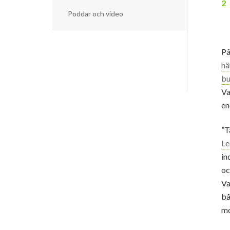
Poddar och video
På
hä
bu
Va
en
”T
Le
in
oc
Va
bå
mo