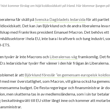
I höst kommer förslag om höjd koldioxidskatt på Irland. Här blommar ljungen på 
beralerna får skäll på
Svenska Dagbladets ledarsida
för att partie
ldioxidskatt. Det kan Jan Björklund och de andra liberalerna leva m
llskap med Frankrikes president Emanuel Macron. Det behövs ett or
mhällssektorer i hela EU, inte bara i kraftverk och tung industri, 
-ETS.
n tyvärr är inte Macrons och
Liberalernas väg
framkomlig. Det fi
D:s ledarsida har tyvärr fler vänner i den här frågan än Liberalerna.
oblemet är att
Björklund föreslår ”en gemensam europeisk koldiox
 med mer överstatlighet, som Macron, vill gärna också ha gemensa
mensamma budget. De flesta regeringar och finansministrar är doc
ion, men skatterna tas in av medlemsländerna, som i sin tur betalar
g beskattningsrätt till EU sitter långt inne och kommer att motarbe
nansministrar.