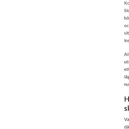
Ko
Sl
hö
oc
si
in
Al
ut
et
lå
nu
H
s
Va
dä