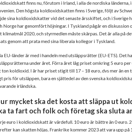
ldioxidskatt finns nu, förutom i Irland, i alla de nordiska länderna, 
ovenien. Den högsta koldioxidskatten finns i Sverige, följt av Schw
jde sina koldioxidskatter vid det senaste årsskiftet, och i Sverige 
h Norge har genomfört höjningar. I Tyskland pågår en diskussion
tt klimatmål 2020, och styrmedlen måste skärpas. Det är alla på de
sats genom att prata med sina liberala kollegor i Tyskland.
la EU-länder är med i handeln med utsläppsrätter (EU-ETS). Det ha
släppsrätterna under året. Förra året låg priset omkring 5 euro per 
t ton koldioxid. I år har priset stigit till 17 – 18 euro, dvs mer än e
gt pris för utsläppen, bara en sjättedel av den svenska koldioxids
varande irländska.
ur mycket ska det kosta att släppa ut kol
ka ta fart och folk och företag ska sluta 
rje euro i koldioxidskatt är värdefull. 10 euro är bättre än 0 euro. 2
refter kan skatten höjas. Frankrike kommer 2023 att vara upp på 1