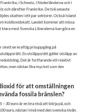
i Frankrike, i Schweiz, i Nederländerna och i
eiz och därefter Frankrike. De två senaste
höjdes skatten i ett par sektorer. Också Island
 om koldioxidskatt. Landet kommer att missa
t klara med. Svenska Liberalerna kan göra en
r skett en kraftig prisuppgång på
utsläppsrätt. En utsläppsrätt gäller utsläpp av
n tredubbling. Det är fortfarande ett relativt
katten, men nästan lika mycket som den
dioxid för att omställningen
använda fossila bränslen?
5 – 30 euro är en bra nivå att börja på, och
00 euro, nästan i nivå med den svenska nivån.