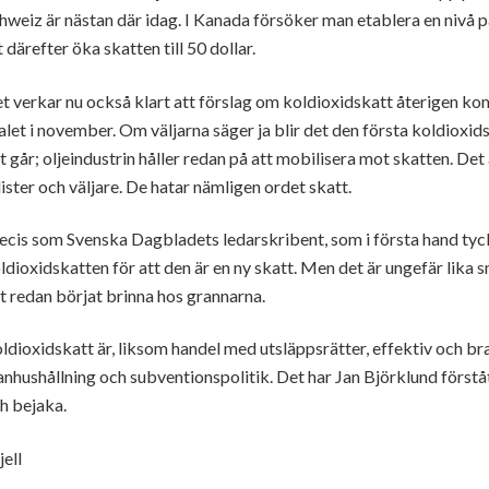
hweiz är nästan där idag. I Kanada försöker man etablera en nivå på
t därefter öka skatten till 50 dollar.
t verkar nu också klart att förslag om koldioxidskatt återigen k
valet i november. Om väljarna säger ja blir det den första koldioxids
t går; oljeindustrin håller redan på att mobilisera mot skatten. De
lister och väljare. De hatar nämligen ordet skatt.
ecis som Svenska Dagbladets ledarskribent, som i första hand ty
ldioxidskatten för att den är en ny skatt. Men det är ungefär lika
t redan börjat brinna hos grannarna.
ldioxidskatt är, liksom handel med utsläppsrätter, effektiv och br
anhushållning och subventionspolitik. Det har Jan Björklund först
h bejaka.
jell