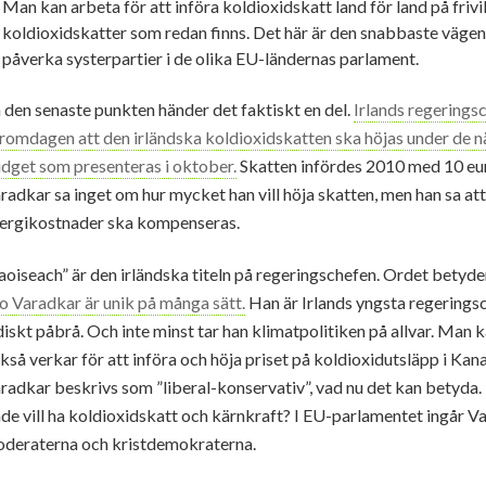
Man kan arbeta för att införa koldioxidskatt land för land på frivi
koldioxidskatter som redan finns. Det här är den snabbaste vägen. 
påverka systerpartier i de olika EU-ländernas parlament.
 den senaste punkten händer det faktiskt en del.
Irlands regerings
romdagen att den irländska koldioxidskatten ska höjas under de nä
dget som presenteras i oktober.
Skatten infördes 2010 med 10 eur
radkar sa inget om hur mycket han vill höja skatten, men han sa at
ergikostnader ska kompenseras.
aoiseach” är den irländska titeln på regeringschefen. Ordet betyder
o Varadkar är unik på många sätt.
Han är Irlands yngsta regeringsc
diskt påbrå. Och inte minst tar han klimatpolitiken på allvar. Ma
kså verkar för att införa och höja priset på koldioxidutsläpp i Kana
radkar beskrivs som ”liberal-konservativ”, vad nu det kan betyda.
de vill ha koldioxidskatt och kärnkraft? I EU-parlamentet ingår 
deraterna och kristdemokraterna.