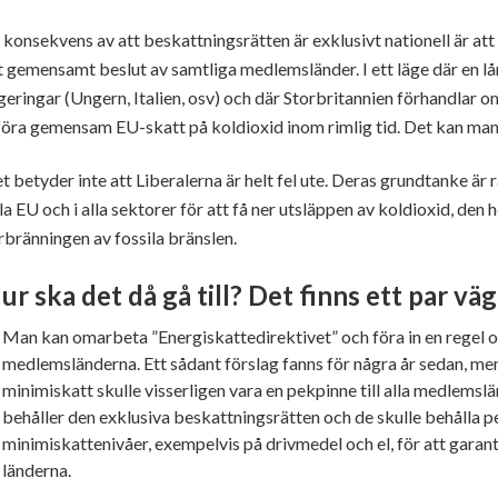
 konsekvens av att beskattningsrätten är exklusivt nationell är att
t gemensamt beslut av samtliga medlemsländer. I ett läge där en 
geringar (Ungern, Italien, osv) och där Storbritannien förhandlar om
föra gemensam EU-skatt på koldioxid inom rimlig tid. Det kan ma
t betyder inte att Liberalerna är helt fel ute. Deras grundtanke är 
la EU och i alla sektorer för att få ner utsläppen av koldioxid, de
rbränningen av fossila bränslen.
ur ska det då gå till? Det finns ett par väg
Man kan omarbeta ”Energiskattedirektivet” och föra in en regel o
medlemsländerna. Ett sådant förslag fanns för några år sedan, men
minimiskatt skulle visserligen vara en pekpinne till alla medlemsl
behåller den exklusiva beskattningsrätten och de skulle behålla p
minimiskattenivåer, exempelvis på drivmedel och el, för att garan
länderna.