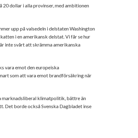
 20 dollar i alla provinser, med ambitionen
ommer upp på valsedeln i delstaten Washington
katten i en amerikansk delstat. Vi får se hur
t är inte svårt att skrämma amerikanska
cks vara emot den europeiska
 smart som att vara emot brandförsäkring när
a marknadsliberal klimatpolitik, bättre än
ått. Det borde också Svenska Dagbladet inse