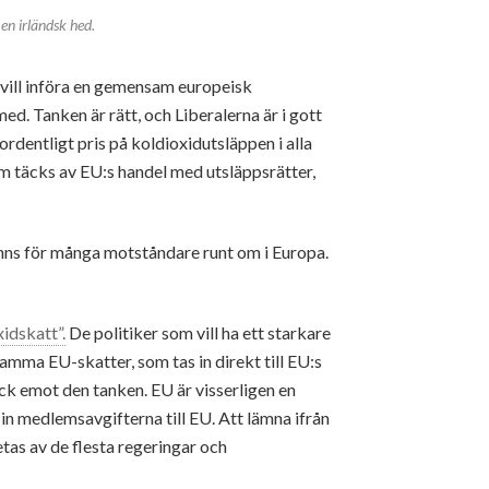
en irländsk hed.
t vill införa en gemensam europeisk
ed. Tanken är rätt, och Liberalerna är i gott
dentligt pris på koldioxidutsläppen i alla
som täcks av EU:s handel med utsläppsrätter,
nns för många motståndare runt om i Europa.
idskatt”.
De politiker som vill ha ett starkare
mma EU-skatter, som tas in direkt till EU:s
k emot den tanken. EU är visserligen en
 in medlemsavgifterna till EU. Att lämna ifrån
tas av de flesta regeringar och