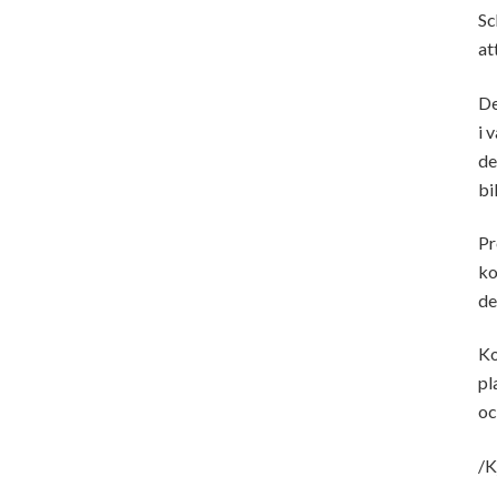
Sc
at
De
i 
de
bi
Pr
ko
de
Ko
pl
oc
/K