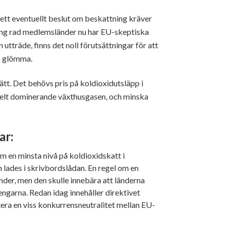
 ett eventuellt beslut om beskattning kräver
lång rad medlemsländer nu har EU-skeptiska
 utträde, finns det noll förutsättningar för att
n glömma.
rätt. Det behövs pris på koldioxidutsläpp i
n helt dominerande växthusgasen, och minska
ar:
m en minsta nivå på koldioxidskatt i
 lades i skrivbordslådan. En regel om en
änder, men den skulle innebära att länderna
engarna. Redan idag innehåller direktivet
tera en viss konkurrensneutralitet mellan EU-