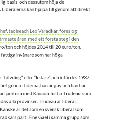
llig basis, och dessutom höja de
Liberalerna kan hjälpa till genom att direkt
chef, taoiseach Leo Varadkar, föreslog
rmaste åren, med ett första steg i den
o/ton och höjdes 2014 till 20 euro/ton.
t fattiga invånare som har höga
 ”hövding” eller ”ledare” och infördes 1937.
hef genom tiderna, han är gay och han har
n kan jämföra med Kanada Justin Trudeau, som
das alla provinser. Trudeau är liberal,
 Kanske är det som en svensk liberal som
Varadkars parti Fine Gael i samma grupp som