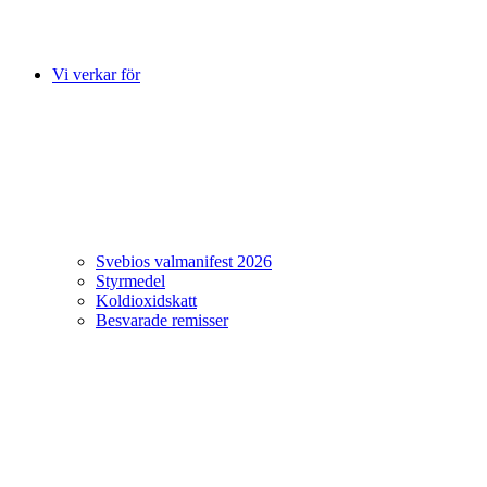
Vi verkar för
Svebios valmanifest 2026
Styrmedel
Koldioxidskatt
Besvarade remisser