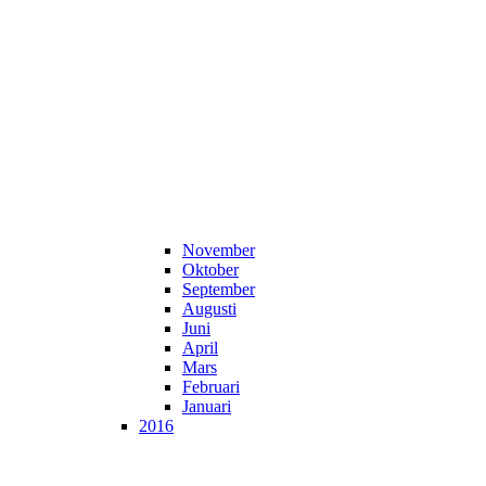
November
Oktober
September
Augusti
Juni
April
Mars
Februari
Januari
2016