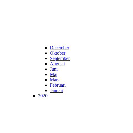
December
Oktober
September
Augusti
Juni
Maj
Mars
Februari
Januari
2020