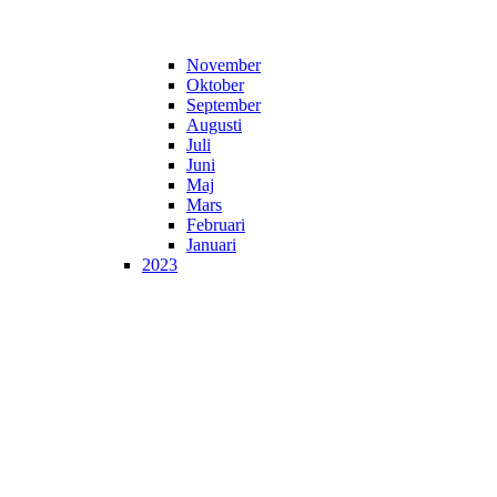
November
Oktober
September
Augusti
Juli
Juni
Maj
Mars
Februari
Januari
2023