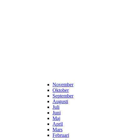
November
Oktober
September
Augusti
Juli
Juni
Maj
April
Mars
Februari