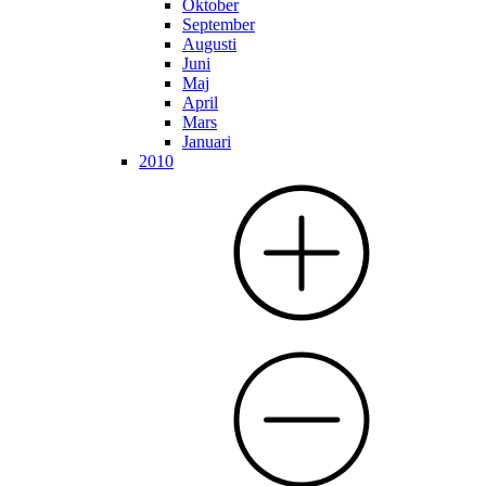
Oktober
September
Augusti
Juni
Maj
April
Mars
Januari
2010