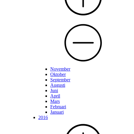
November
Oktober
September
Augusti
Juni
April
Mars
Februari
Januari
2016