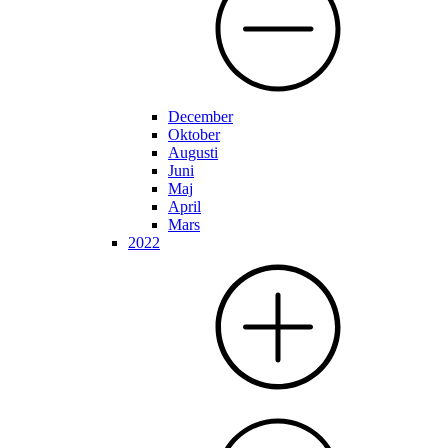
December
Oktober
Augusti
Juni
Maj
April
Mars
2022