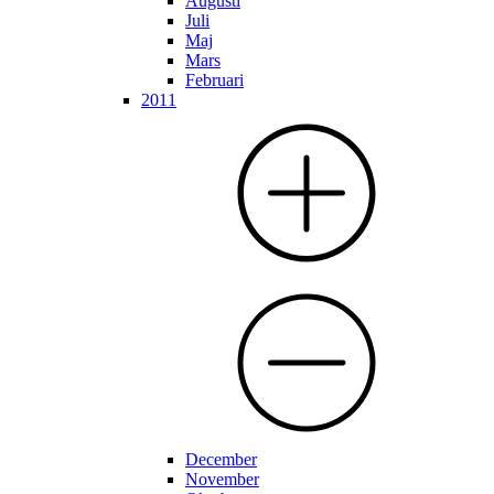
Augusti
Juli
Maj
Mars
Februari
2011
December
November