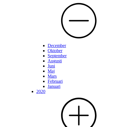
December
Oktober
September
Augusti
Juni
Maj
Mars
Februari
Januari
2020