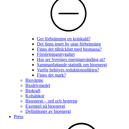
Ger förbränning en kolskuld?
Det finns inget liv utan förbränning
Finns det tillräckligt med biomassa?
Försörjningstrygghet
Hur ser Sveriges energianvänding ut?
Sammanfattande statistik om bioenergi
Varför behöves reduktionsplikten?
Finns det mark?
Biovärme
Biodrivmedel
Biokraft
Kolsänkor
Bioenergi – ord och begrepp
Exempel på bioenergi
Definitioner av bioenergi
Press