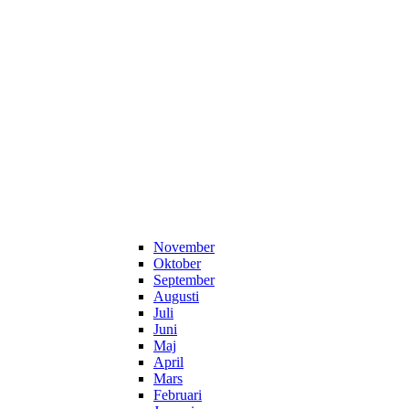
November
Oktober
September
Augusti
Juli
Juni
Maj
April
Mars
Februari