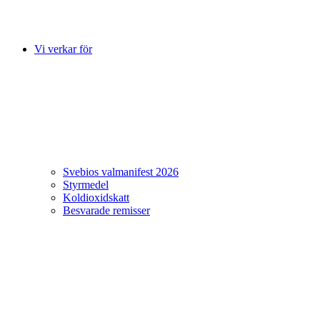
Vi verkar för
Svebios valmanifest 2026
Styrmedel
Koldioxidskatt
Besvarade remisser