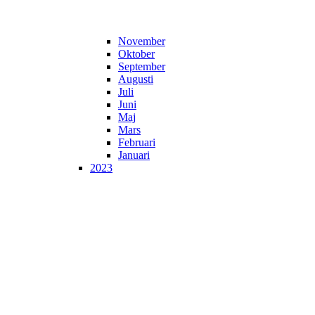
November
Oktober
September
Augusti
Juli
Juni
Maj
Mars
Februari
Januari
2023