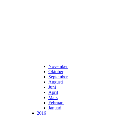
November
Oktober
September
Augusti
Juni
April
Mars
Februari
Januari
2016