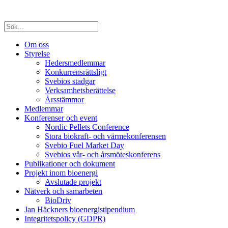
Om oss
Styrelse
Hedersmedlemmar
Konkurrensrättsligt
Svebios stadgar
Verksamhetsberättelse
Årsstämmor
Medlemmar
Konferenser och event
Nordic Pellets Conference
Stora biokraft- och värmekonferensen
Svebio Fuel Market Day
Svebios vår- och årsmöteskonferens
Publikationer och dokument
Projekt inom bioenergi
Avslutade projekt
Nätverk och samarbeten
BioDriv
Jan Häckners bioenergistipendium
Integritetspolicy (GDPR)