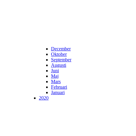
December
Oktober
September
Augusti
Juni
Maj
Mars
Februari
Januari
2020