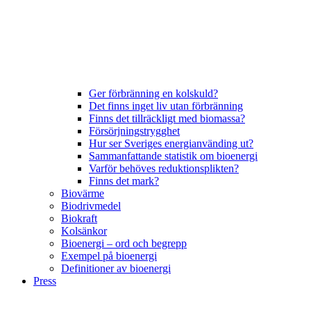
Ger förbränning en kolskuld?
Det finns inget liv utan förbränning
Finns det tillräckligt med biomassa?
Försörjningstrygghet
Hur ser Sveriges energianvänding ut?
Sammanfattande statistik om bioenergi
Varför behöves reduktionsplikten?
Finns det mark?
Biovärme
Biodrivmedel
Biokraft
Kolsänkor
Bioenergi – ord och begrepp
Exempel på bioenergi
Definitioner av bioenergi
Press