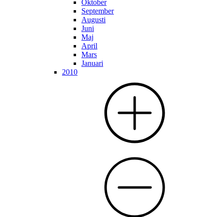
Oktober
September
Augusti
Juni
Maj
April
Mars
Januari
2010