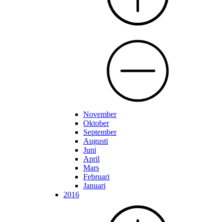
November
Oktober
September
Augusti
Juni
April
Mars
Februari
Januari
2016