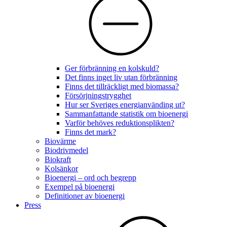
Ger förbränning en kolskuld?
Det finns inget liv utan förbränning
Finns det tillräckligt med biomassa?
Försörjningstrygghet
Hur ser Sveriges energianvänding ut?
Sammanfattande statistik om bioenergi
Varför behöves reduktionsplikten?
Finns det mark?
Biovärme
Biodrivmedel
Biokraft
Kolsänkor
Bioenergi – ord och begrepp
Exempel på bioenergi
Definitioner av bioenergi
Press