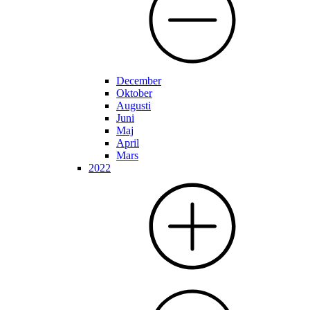
December
Oktober
Augusti
Juni
Maj
April
Mars
2022