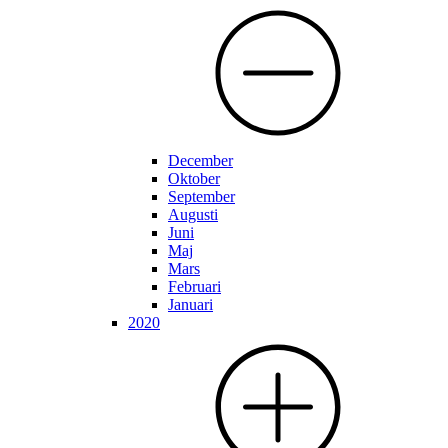
December
Oktober
September
Augusti
Juni
Maj
Mars
Februari
Januari
2020