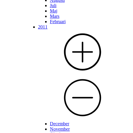
Augusti
Juli
Maj
Mars
Februari
2011
December
November