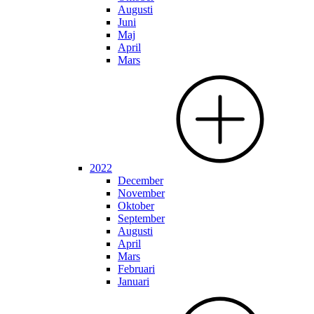
Augusti
Juni
Maj
April
Mars
2022
December
November
Oktober
September
Augusti
April
Mars
Februari
Januari