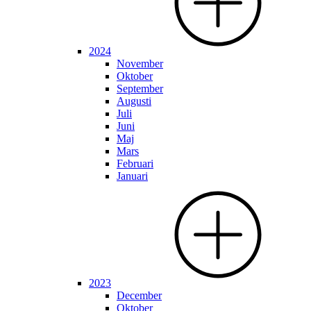
2024
November
Oktober
September
Augusti
Juli
Juni
Maj
Mars
Februari
Januari
2023
December
Oktober