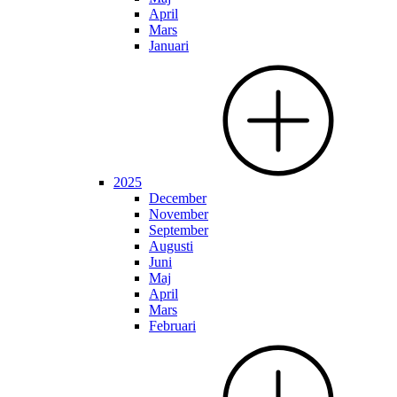
April
Mars
Januari
2025
December
November
September
Augusti
Juni
Maj
April
Mars
Februari