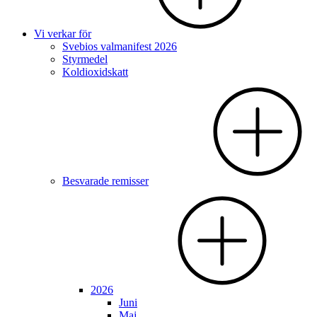
Vi verkar för
Svebios valmanifest 2026
Styrmedel
Koldioxidskatt
Besvarade remisser
2026
Juni
Maj