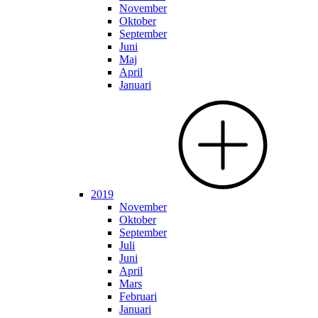
November
Oktober
September
Juni
Maj
April
Januari
2019
November
Oktober
September
Juli
Juni
April
Mars
Februari
Januari