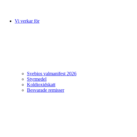
Vi verkar för
Svebios valmanifest 2026
Styrmedel
Koldioxidskatt
Besvarade remisser