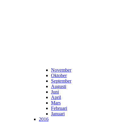
November
Oktober
September
Augusti
Juni
April
Mars
Februari
Januari
2016