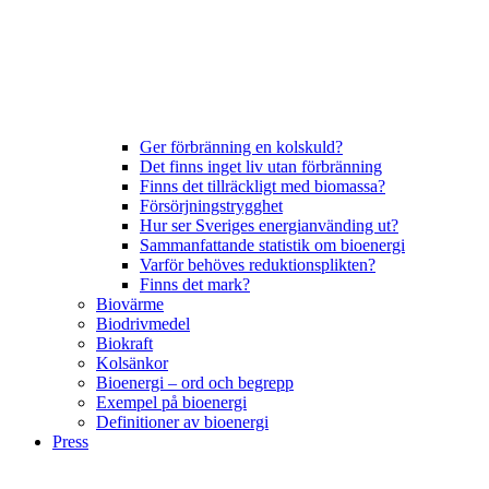
Ger förbränning en kolskuld?
Det finns inget liv utan förbränning
Finns det tillräckligt med biomassa?
Försörjningstrygghet
Hur ser Sveriges energianvänding ut?
Sammanfattande statistik om bioenergi
Varför behöves reduktionsplikten?
Finns det mark?
Biovärme
Biodrivmedel
Biokraft
Kolsänkor
Bioenergi – ord och begrepp
Exempel på bioenergi
Definitioner av bioenergi
Press