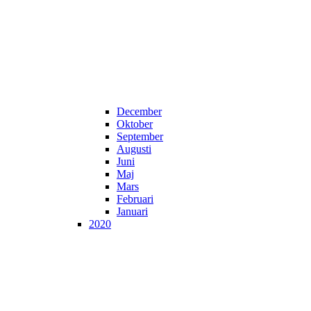
December
Oktober
September
Augusti
Juni
Maj
Mars
Februari
Januari
2020