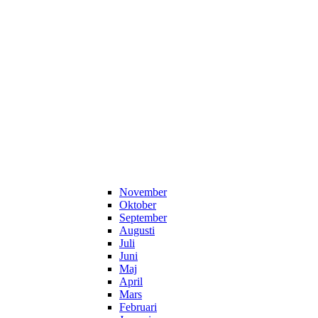
November
Oktober
September
Augusti
Juli
Juni
Maj
April
Mars
Februari