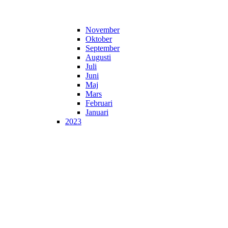
November
Oktober
September
Augusti
Juli
Juni
Maj
Mars
Februari
Januari
2023