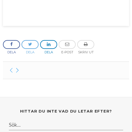
Mars
Mars
Januari
Februari
Januari
DELA
DELA
DELA
E-POST
SKRIV UT
HITTAR DU INTE VAD DU LETAR EFTER?