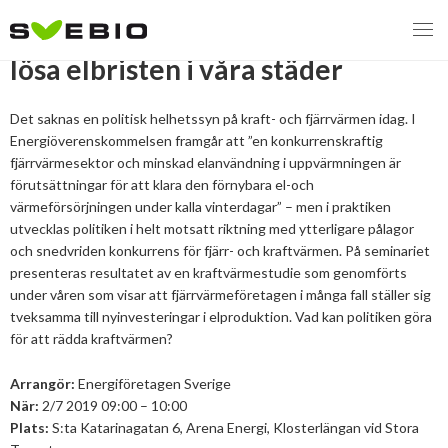
Almedalen: Så kan kraftvärmen
lösa elbristen i våra städer
Det saknas en politisk helhetssyn på kraft- och fjärrvärmen idag. I
Energiöverenskommelsen framgår att ”en konkurrenskraftig
MENY
fjärrvärmesektor och minskad elanvändning i uppvärmningen är
VI VERKAR FÖR
förutsättningar för att klara den förnybara el-och
värmeförsörjningen under kalla vinterdagar” – men i praktiken
utvecklas politiken i helt motsatt riktning med ytterligare pålagor
OM BIOENERGI
Svebios valmanifest 2026
och snedvriden konkurrens för fjärr- och kraftvärmen. På seminariet
presenteras resultatet av en kraftvärmestudie som genomförts
PRESS
Styrmedel
Aktuella frågor
under våren som visar att fjärrvärmeföretagen i många fall ställer sig
tveksamma till nyinvesteringar i elproduktion. Vad kan politiken göra
Ger förbränning en kolskuld?
MEDLEMSKAP
Koldioxidskatt
Biovärme
för att rädda kraftvärmen?
Det finns inget liv utan förbränning
EVENEMANG
Besvarade remisser
Biodrivmedel
Associerad medlem
Arrangör:
Energiföretagen Sverige
Finns det tillräckligt med biomassa?
När:
2/7 2019 09:00 – 10:00
2026
Remisser på gång
Biokraft
Privat medlem
Plats:
S:ta Katarinagatan 6, Arena Energi, Klosterlängan vid Stora
MER
Försörjningstrygghet